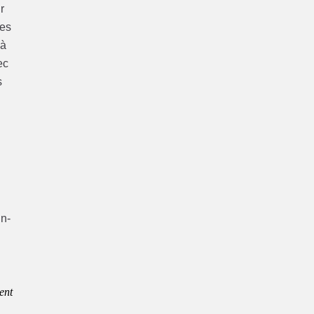
r
Les
 à
ec
s
in-
ent