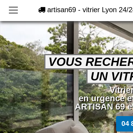
artisan69 - vitrier Lyon 24/
VOUS RECHE
UN VIT
Vitri
en urgence e
ARTISAN 69 en
04 