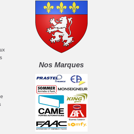
aux
es
Nos Marques
de
s