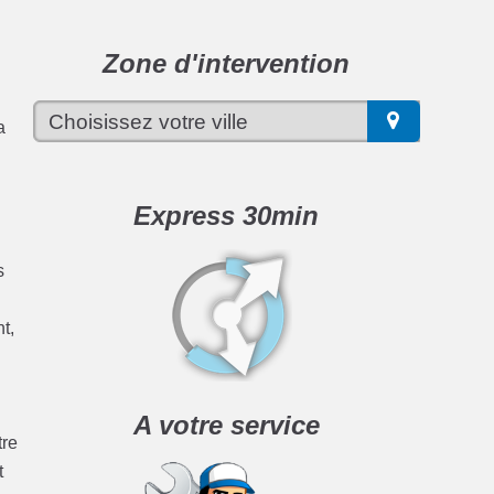
Zone d'intervention
a
Express 30min
s
t,
A votre service
tre
t