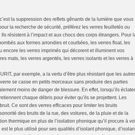
i c’est la suppression des reflets gênants de la lumière que vous
 pour la recherche de sécurité, préférez les verres feuilletés ou
Ils résistent à l’impact et aux chocs des corps étrangers. Pour l
bombés aux formes arrondies et courbées, les verres float, les
Ou encore les verres imprimés qui décorent et illuminent vos
res mats, les verres argentés, les verres isolants et les verres à
URIT, par exemple, a la vertu d’être plus résistant que les autre
e verre se casse en petits morceaux sans produire des parties
alement moins de danger de blessure. En effet, lorsqu’ils éclaten
retiennent chaque débris pour éviter qu’ils se projettent. Les
bruit. Ce sont des verres efficaces pour limiter les bruits
 sonorité des bruits de la rue, des voitures, de la pluie et de la
tion thermique en plus de l’isolation phonique qu’il procure à vo
st le plus utilisé pour ses qualités d’isolant phonique, d’isolan