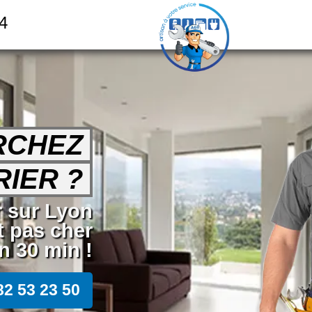
24
RCHEZ
RIER ?
er sur Lyon
t pas cher
 30 min !
82 53 23 50