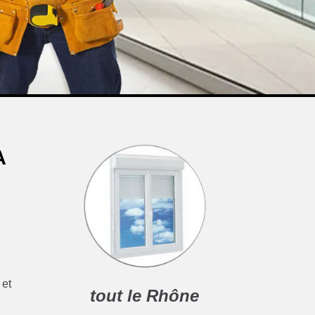
A
 et
tout le Rhône
e