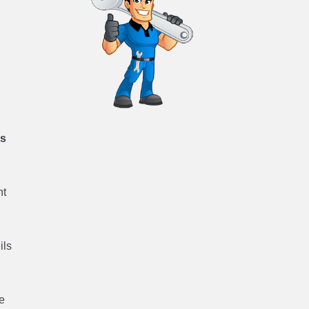
.
ns
nt
ils
ce