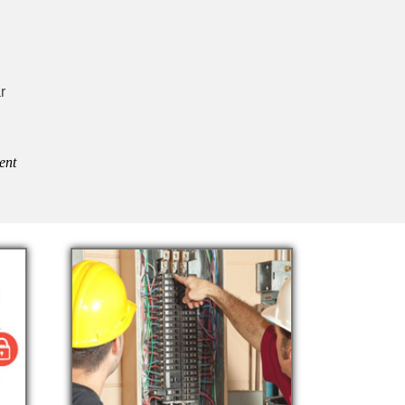
r
ent