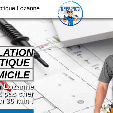
motique Lozanne
LATION
TIQUE
ICILE
ur Lozanne
t pas cher
 30 min !