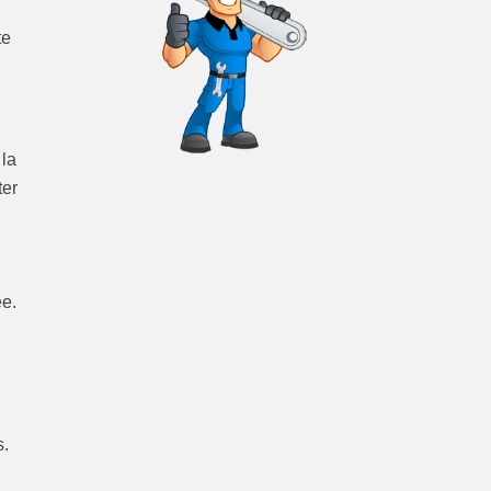
te
la
ter
ée.
s.