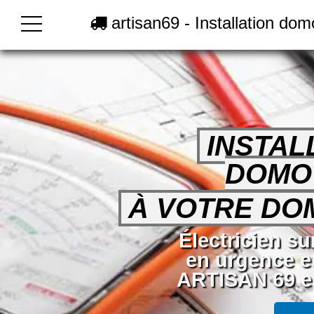
artisan69 - Installation do
INSTAL
DOMO
À VOTRE DOM
Électricien s
en urgence e
ARTISAN 69 en