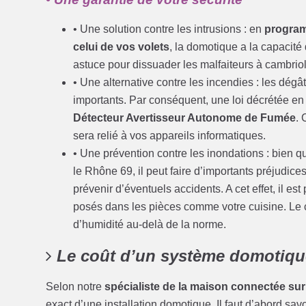
• Une solution contre les intrusions : en
program
celui de vos volets
, la domotique a la capacité
astuce pour dissuader les malfaiteurs à cambrio
• Une alternative contre les incendies : les dég
importants. Par conséquent, une loi décrétée en 
Détecteur Avertisseur Autonome de Fumée
. 
sera relié à vos appareils informatiques.
• Une prévention contre les inondations : bien q
le Rhône 69, il peut faire d’importants préjudic
prévenir d’éventuels accidents. A cet effet, il es
posés dans les pièces comme votre cuisine. Le c
d’humidité au-delà de la norme.
Le coût d’un système domotiqu
Selon notre
spécialiste de la maison connectée su
exact d’une installation domotique. Il faut d’abord sa