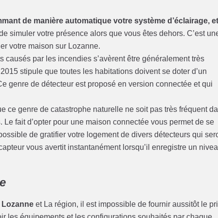
mant de manière automatique votre système d’éclairage, e
 de simuler votre présence alors que vous êtes dehors. C’est un
ler votre maison sur Lozanne.
âts causés par les incendies s’avèrent être généralement très
2015 stipule que toutes les habitations doivent se doter d’un
Ce genre de détecteur est proposé en version connectée et qui
ue ce genre de catastrophe naturelle ne soit pas très fréquent d
es. Le fait d’opter pour une maison connectée vous permet de se
t possible de gratifier votre logement de divers détecteurs qui ser
apteur vous avertit instantanément lorsqu’il enregistre un nive
e
r Lozanne
et La région, il est impossible de fournir aussitôt le pr
voir les équipements et les configurations souhaités par chaque