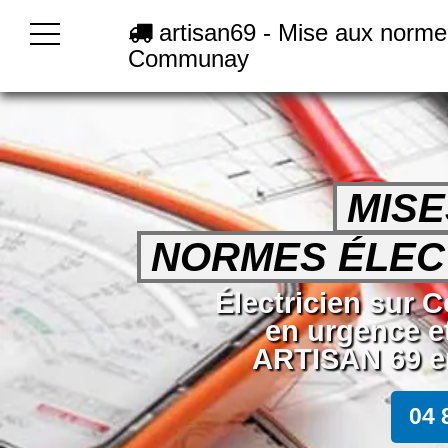
artisan69 - Mise aux norme 
Communay
MISE
NORMES ÉLEC
Électricien sur
en urgence e
ARTISAN 69 en
04 