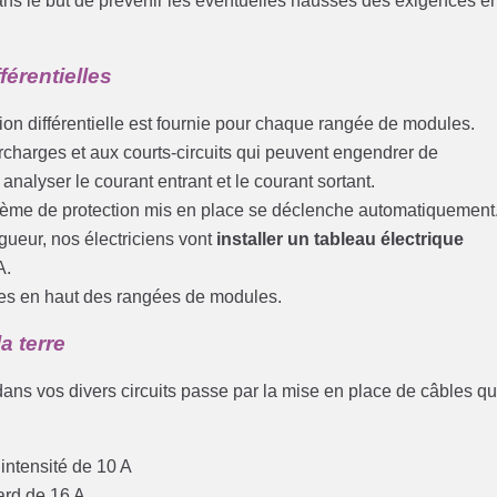
dans le but de prévenir les éventuelles hausses des exigences e
férentielles
on différentielle est fournie pour chaque rangée de modules.
urcharges et aux courts-circuits qui peuvent engendrer de
nalyser le courant entrant et le courant sortant.
ystème de protection mis en place se déclenche automatiquement
igueur, nos électriciens vont
installer un tableau électrique
A.
acées en haut des rangées de modules.
a terre
é dans vos divers circuits passe par la mise en place de câbles qu
 intensité de 10 A
ard de 16 A