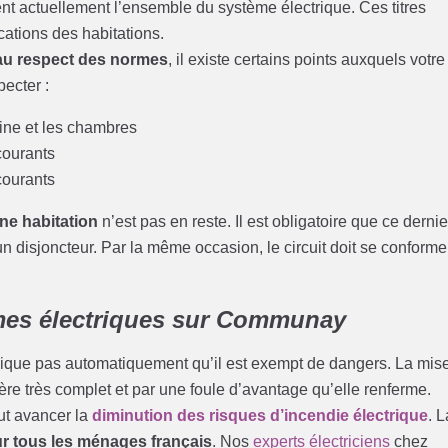
ssent actuellement l’ensemble du système électrique. Ces titres
tions des habitations.
 au respect des normes
, il existe certains points auxquels votre
ecter :
ine et les chambres
ourants
ourants
une habitation
n’est pas en reste. Il est obligatoire que ce dernie
’un disjoncteur. Par la même occasion, le circuit doit se conforme
mes électriques sur Communay
lique pas automatiquement qu’il est exempt de dangers. La mis
e très complet et par une foule d’avantage qu’elle renferme.
ut avancer la
diminution des risques d’incendie électrique
. L
ur tous les ménages français
. Nos
experts électriciens
chez