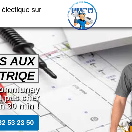
électique sur
S AUX
TRIQE
 Communay
t pas cher
 30 min !
82 53 23 50