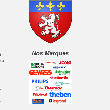
Nos Marques
r
r à
e
a