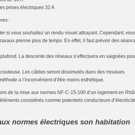
s prises électriques 32 A
res :
pter si vous souhaitez un rendu visuel attrayant. Cependant, vou
travaux prenne plus de temps. En effet, il faut prévoir des séanc
x plafond. La descente des réseaux s’effectuera en saignées pou
peu couteuse. Les câbles seront dissimulés dans des moulues
 méthode a l’inconvénient d’être moins esthétique.
ves lors de la mise aux normes NF-C-15-100 d’un logement en Rh
s éléments considérés comme potentiels conducteurs d’électricit
 aux normes électriques son habitation