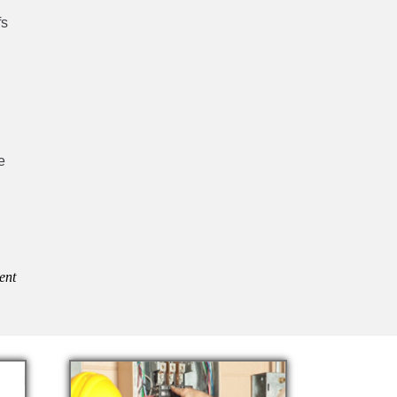
fs
e
ent