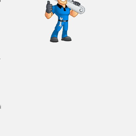
n
.
i