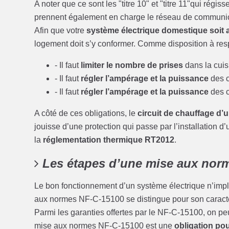
A noter que ce sont les "titre 10" et "titre 11"qui régi
prennent également en charge le réseau de communica
Afin que votre
système électrique domestique soit
logement doit s’y conformer. Comme disposition à resp
- Il faut
limiter le nombre de prises
dans la cuis
- Il faut
régler l’ampérage et la puissance
des c
- Il faut
régler l’ampérage et la puissance
des c
A côté de ces obligations, le
circuit de chauffage d’
jouisse d’une protection qui passe par l’installation d
la
réglementation thermique RT2012
.
Les étapes d’une mise aux nor
Le bon fonctionnement d’un système électrique n’imp
aux normes NF-C-15100 se distingue pour son caractèr
Parmi les garanties offertes par le NF-C-15100, on pe
mise aux normes NF-C-15100 est une
obligation po