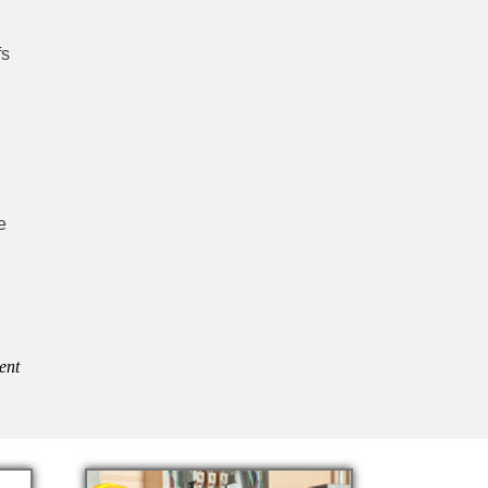
fs
e
ent