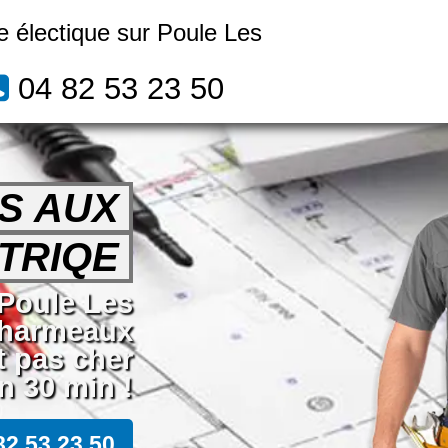
 électique sur Poule Les
04 82 53 23 50
S AUX
TRIQE
 Poule Les
harmeaux
t pas cher
 30 min !
82 53 23 50