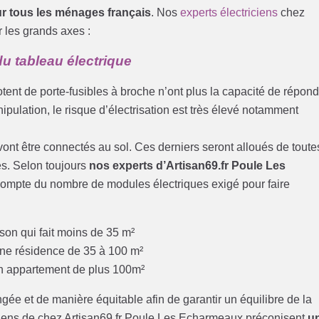
ur tous les ménages français
. Nos
experts électriciens
chez
 les grands axes :
u tableau électrique
otent de porte-fusibles à broche n’ont plus la capacité de répon
ipulation, le risque d’électrisation est très élevé notamment
i vont être connectés au sol. Ces derniers seront alloués de toute
res. Selon toujours
nos experts d’Artisan69.fr Poule Les
r compte du nombre de modules électriques exigé pour faire
son qui fait moins de 35 m²
une résidence de 35 à 100 m²
un appartement de plus 100m²
ngée et de manière équitable afin de garantir un équilibre de la
iens de chez Artisan69.fr Poule Les Echarmeaux préconisent
u