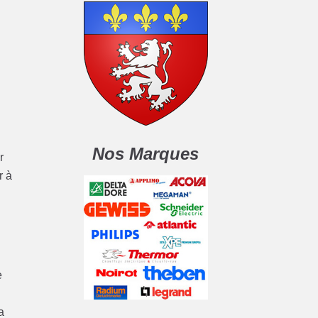
Nos Marques
r
r à
e
a