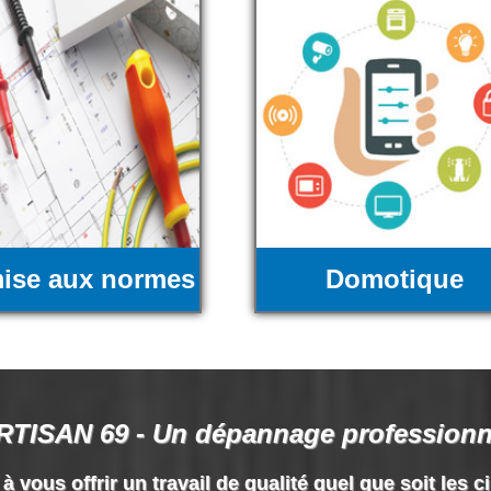
ise aux normes
Domotique
RTISAN 69 - Un dépannage professionn
vous offrir un travail de qualité quel que soit les c