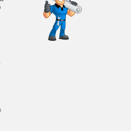
n
.
i