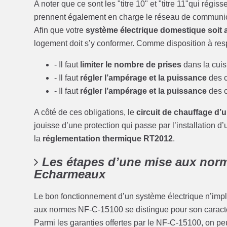
A noter que ce sont les "titre 10" et "titre 11"qui régi
prennent également en charge le réseau de communica
Afin que votre
système électrique domestique soit
logement doit s’y conformer. Comme disposition à resp
- Il faut
limiter le nombre de prises
dans la cuis
- Il faut
régler l’ampérage et la puissance
des c
- Il faut
régler l’ampérage et la puissance
des c
A côté de ces obligations, le
circuit de chauffage d’
jouisse d’une protection qui passe par l’installation d
la
réglementation thermique RT2012
.
Les étapes d’une mise aux norm
Echarmeaux
Le bon fonctionnement d’un système électrique n’imp
aux normes NF-C-15100 se distingue pour son caractèr
Parmi les garanties offertes par le NF-C-15100, on pe