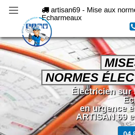
artisan69 - Mise aux norme
Echarmeaux
MISE
NORMES ÉLEC
Électricien sur
Ec
en urgence e
ARTISAN 69 en
04 