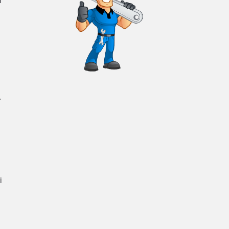
n
.
i