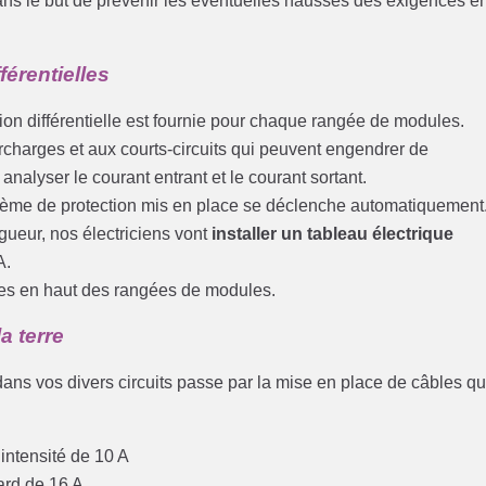
dans le but de prévenir les éventuelles hausses des exigences e
férentielles
on différentielle est fournie pour chaque rangée de modules.
urcharges et aux courts-circuits qui peuvent engendrer de
nalyser le courant entrant et le courant sortant.
ystème de protection mis en place se déclenche automatiquement
igueur, nos électriciens vont
installer un tableau électrique
A.
acées en haut des rangées de modules.
a terre
é dans vos divers circuits passe par la mise en place de câbles qu
 intensité de 10 A
ard de 16 A