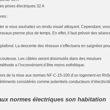
s prises électriques 32 A
res :
pter si vous souhaitez un rendu visuel attrayant. Cependant, vou
travaux prenne plus de temps. En effet, il faut prévoir des séanc
x plafond. La descente des réseaux s’effectuera en saignées pou
peu couteuse. Les câbles seront dissimulés dans des moulues
 méthode a l’inconvénient d’être moins esthétique.
ves lors de la mise aux normes NF-C-15-100 d’un logement en Rh
s éléments considérés comme potentiels conducteurs d’électricit
 aux normes électriques son habitation