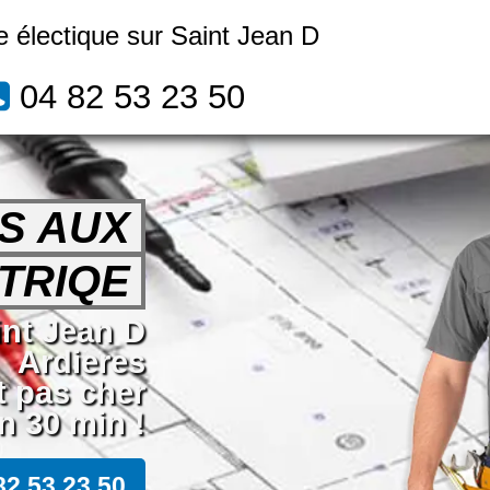
 électique sur Saint Jean D
04 82 53 23 50
S AUX
TRIQE
int Jean D
Ardieres
t pas cher
 30 min !
82 53 23 50