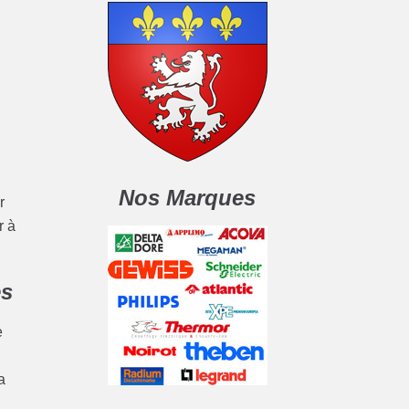
Nos Marques
r
r à
es
e
a