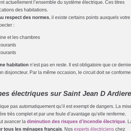
ssent actuellement l’ensemble du système électrique. Ces titres
tions des habitations.
 au respect des normes
, il existe certains points auxquels votre
ecter :
ine et les chambres
ourants
ourants
une habitation
n’est pas en reste. Il est obligatoire que ce dernie
’un disjoncteur. Par la même occasion, le circuit doit se conforme
s électriques sur Saint Jean D Ardier
lique pas automatiquement qu’il est exempt de dangers. La mis
e très complet et par une foule d’avantage qu’elle renferme.
ut avancer la
diminution des risques d’incendie électrique
. L
ur tous les ménages français
. Nos
experts électriciens
chez