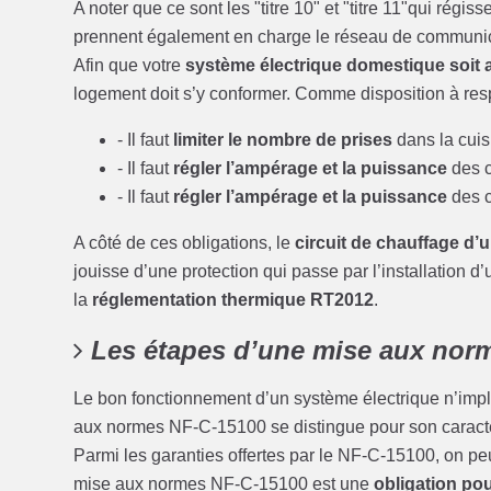
A noter que ce sont les "titre 10" et "titre 11"qui régi
prennent également en charge le réseau de communica
Afin que votre
système électrique domestique soit
logement doit s’y conformer. Comme disposition à resp
- Il faut
limiter le nombre de prises
dans la cuis
- Il faut
régler l’ampérage et la puissance
des c
- Il faut
régler l’ampérage et la puissance
des c
A côté de ces obligations, le
circuit de chauffage d’
jouisse d’une protection qui passe par l’installation d
la
réglementation thermique RT2012
.
Les étapes d’une mise aux norme
Le bon fonctionnement d’un système électrique n’imp
aux normes NF-C-15100 se distingue pour son caractèr
Parmi les garanties offertes par le NF-C-15100, on pe
mise aux normes NF-C-15100 est une
obligation po