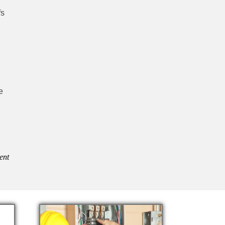
fs
e
ent