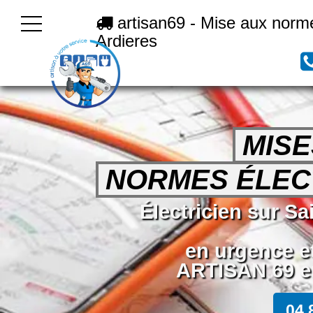
artisan69 - Mise aux norme
Ardieres
MISE
NORMES ÉLEC
Électricien sur Sa
en urgence e
ARTISAN 69 en
04 