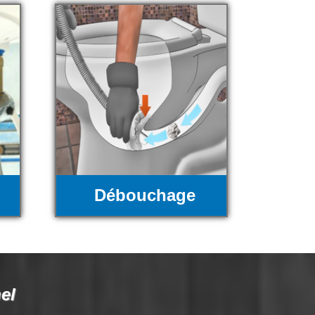
Débouchage
el