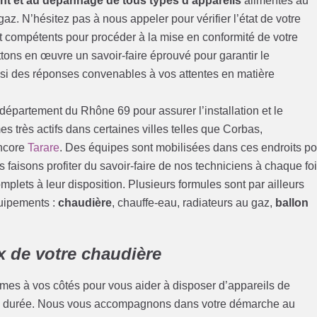
t et au dépannage de tous types d’appareils
alimentés au
gaz. N’hésitez pas à nous appeler pour vérifier l’état de votre
t compétents pour procéder à la mise en conformité de votre
ons en œuvre un savoir-faire éprouvé pour garantir le
si des réponses convenables à vos attentes en matière
épartement du Rhône 69 pour assurer l’installation et le
très actifs dans certaines villes telles que Corbas,
ncore
Tarare
. Des équipes sont mobilisées dans ces endroits po
 faisons profiter du savoir-faire de nos techniciens à chaque foi
omplets à leur disposition. Plusieurs formules sont par ailleurs
quipements :
chaudière
, chauffe-eau, radiateurs au gaz,
ballon
x de votre chaudière
mes à vos côtés pour vous aider à disposer d’appareils de
ue durée. Nous vous accompagnons dans votre démarche au