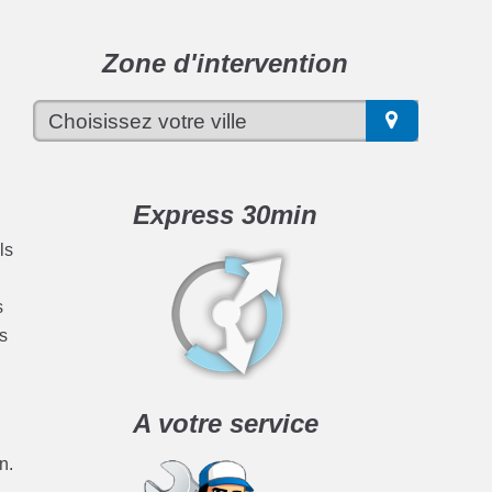
Zone d'intervention
Express 30min
ls
s
es
A votre service
n.