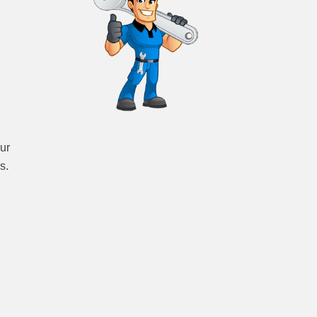
ur
s.