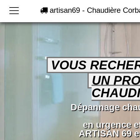
artisan69 - Chaudière Corb
VOUS RECHE
UN PRO
CHAUDI
Dépannage chau
en urgence e
ARTISAN 69 en