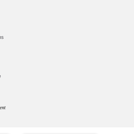
ns
e
ent