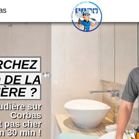
as
RCHEZ
 DE LA
ÈRE ?
dière sur
Corbas
t pas cher
 30 min !