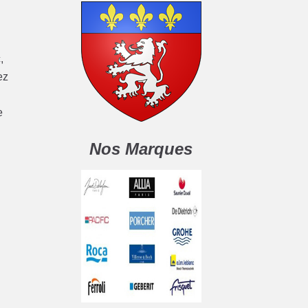
,
ez
e
Nos Marques
e