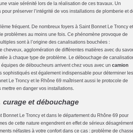
ne vraie sérénité lors de la réalisation de ces travaux. Un
pour préserver l’intégrité de vos installations de plomberie et 
lème fréquent. De nombreux foyers à Saint Bonnet Le Troncy e
e de problèmes au moins une fois. Ce phénomène provoque de
tiples sont à l’origine des canalisations bouchées :
e cheveux, agglomération de différentes matières avec du savo
aptée à chaque type de problème. Le débouchage de canalisatio
nos équipes de déboucheurs arrivent chez vous avec un
camion
iels sophistiqués est également indispensable pour déterminer le
onnet Le Troncy et le Rhône 69 maîtrisent aussi le protocole de
 mettre en danger vos installations.
, curage et débouchage
aint Bonnet Le Troncy et dans le département du Rhône 69 pour
mes de cette nature engendrent en effet de sérieux désagrémen
ents néfastes à votre confort dans ce cas : problème de chass