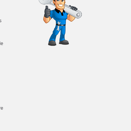
s
de
re
e
u