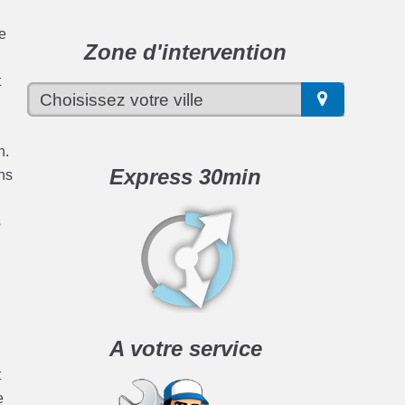
de
Zone d'intervention
t
n.
Express 30min
ns
s
A votre service
t
e