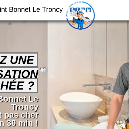
int Bonnet Le Troncy
Z UNE
SATION
HÉE ?
 Bonnet Le
Troncy
t pas cher
 30 min !