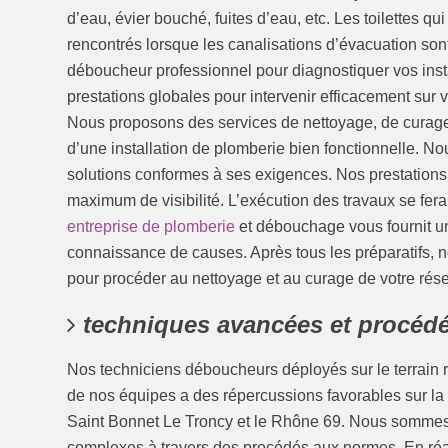
d’eau, évier bouché, fuites d’eau, etc. Les toilettes 
rencontrés lorsque les canalisations d’évacuation so
déboucheur professionnel pour diagnostiquer vos inst
prestations globales pour intervenir efficacement sur
Nous proposons des services de nettoyage, de curage
d’une installation de plomberie bien fonctionnelle. Nou
solutions conformes à ses exigences. Nos prestations 
maximum de visibilité. L’exécution des travaux se fer
entreprise de plomberie
et débouchage vous fournit un
connaissance de causes. Après tous les préparatifs, no
pour procéder au nettoyage et au curage de votre ré
techniques avancées et procéd
Nos techniciens déboucheurs déployés sur le terrain ré
de nos équipes a des répercussions favorables sur la
Saint Bonnet Le Troncy et le Rhône 69. Nous sommes
complexes à travers des procédés aux normes. En réa