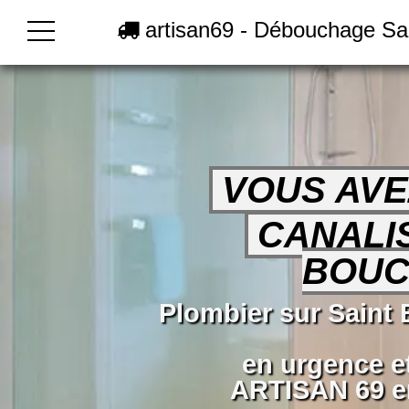
artisan69 - Débouchage Sa
VOUS AVE
CANALI
BOUC
Plombier sur Saint
en urgence e
ARTISAN 69 en