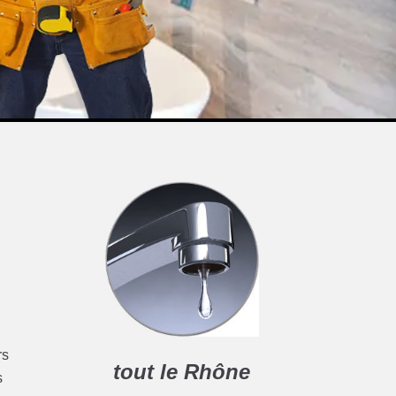
rs
tout le Rhône
s