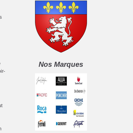
s
Nos Marques
e
ir-
ut
n