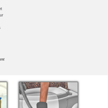
rt
ur
s
ent