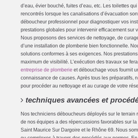
d’eau, évier bouché, fuites d’eau, etc. Les toilettes 
rencontrés lorsque les canalisations d’évacuation so
déboucheur professionnel pour diagnostiquer vos inst
prestations globales pour intervenir efficacement sur
Nous proposons des services de nettoyage, de curage
d’une installation de plomberie bien fonctionnelle. Nou
solutions conformes à ses exigences. Nos prestations 
maximum de visibilité. L’exécution des travaux se fer
entreprise de plomberie
et débouchage vous fournit un
connaissance de causes. Après tous les préparatifs, no
pour procéder au nettoyage et au curage de votre ré
techniques avancées et procéd
Nos techniciens déboucheurs déployés sur le terrain ré
de nos équipes a des répercussions favorables sur la
Saint Maurice Sur Dargoire et le Rhône 69. Nous so
ou complexes à travers des procédés aux normes. En 