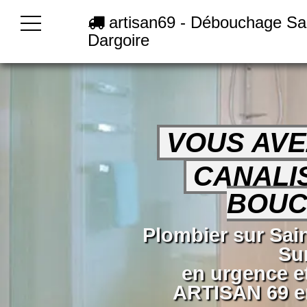
artisan69 - Débouchage Sai
Dargoire
VOUS AVE
CANALI
BOUC
Plombier sur Sai
Su
en urgence e
ARTISAN 69 en