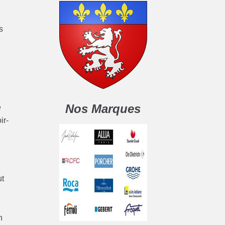
s
Nos Marques
e
ir-
ut
n