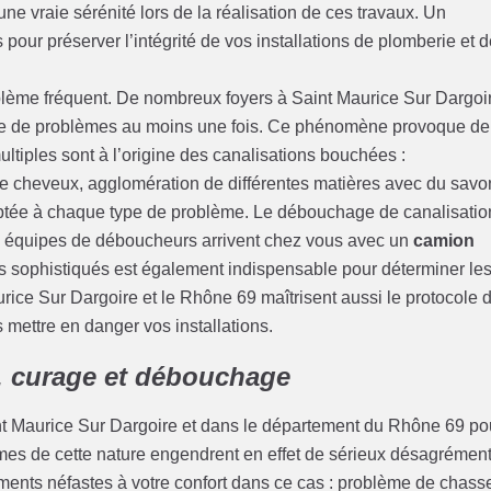
ne vraie sérénité lors de la réalisation de ces travaux. Un
pour préserver l’intégrité de vos installations de plomberie et 
lème fréquent. De nombreux foyers à Saint Maurice Sur Dargoi
nre de problèmes au moins une fois. Ce phénomène provoque de
tiples sont à l’origine des canalisations bouchées :
e cheveux, agglomération de différentes matières avec du savo
aptée à chaque type de problème. Le débouchage de canalisatio
nos équipes de déboucheurs arrivent chez vous avec un
camion
iels sophistiqués est également indispensable pour déterminer le
aurice Sur Dargoire et le Rhône 69 maîtrisent aussi le protocole 
 mettre en danger vos installations.
, curage et débouchage
aint Maurice Sur Dargoire et dans le département du Rhône 69 po
mes de cette nature engendrent en effet de sérieux désagrémen
ents néfastes à votre confort dans ce cas : problème de chass