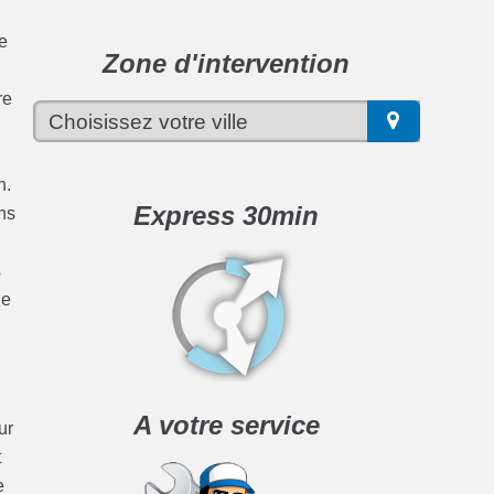
de
Zone d'intervention
re
n.
Express 30min
ns
s
de
A votre service
ur
t
e