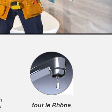
rs
tout le Rhône
s