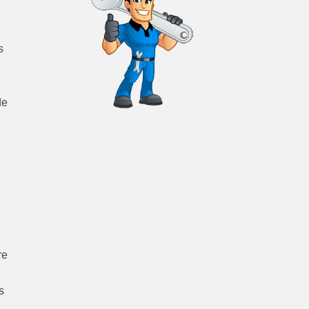
s
de
re
e
s