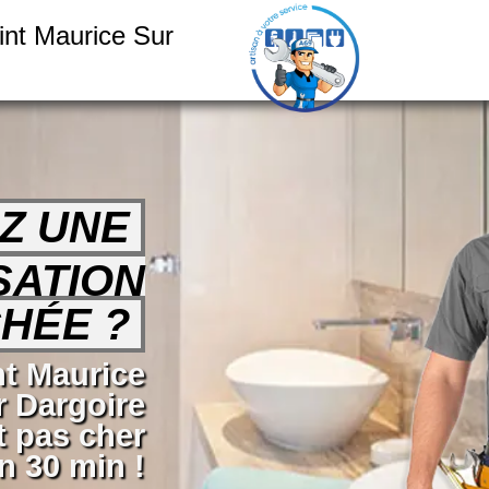
nt Maurice Sur
Z UNE
SATION
HÉE ?
nt Maurice
r Dargoire
t pas cher
 30 min !