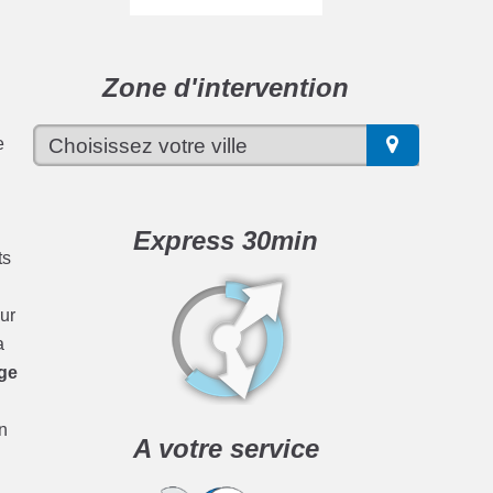
Zone d'intervention
e
Express 30min
ts
ur
a
age
n
A votre service