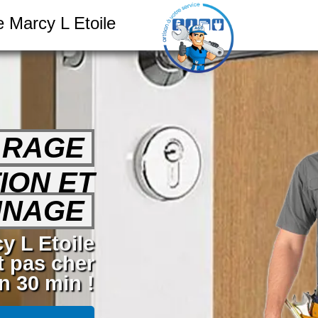
 Marcy L Etoile
ARAGE
ION ET
NNAGE
y L Etoile
t pas cher
 30 min !