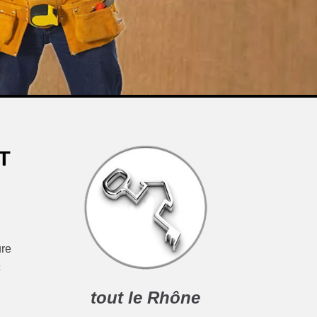
T
ure
c
tout le Rhône