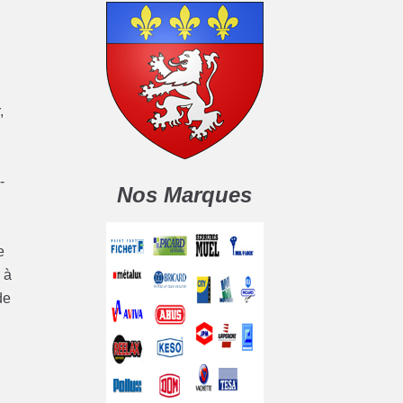
,
-
Nos Marques
e
 à
de