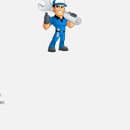
r
e.
vec