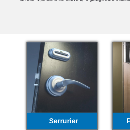
Serrurier
P