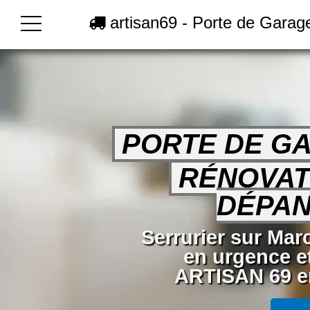
artisan69 - Porte de Garage
PORTE DE G
RÉNOVAT
DÉPA
Serrurier sur Marc
en urgence e
ARTISAN 69 en