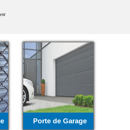
ent
ue
Porte de Garage