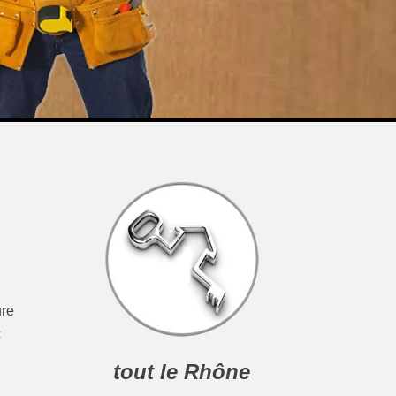
ure
c
tout le Rhône