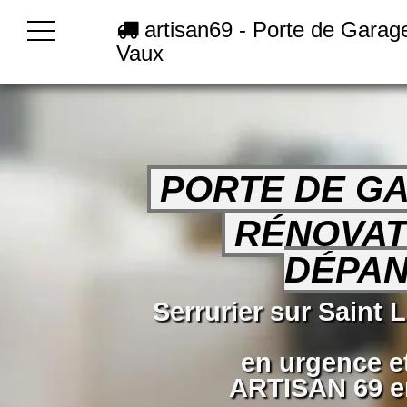
artisan69 - Porte de Garag
Vaux
PORTE DE G
RÉNOVAT
DÉPA
Serrurier sur Saint 
en urgence e
ARTISAN 69 en