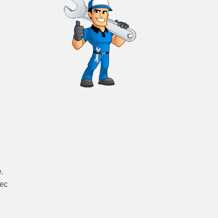
r
e.
vec