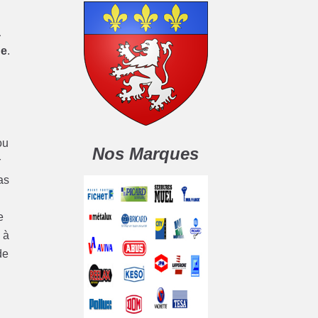
a
ge
.
e
ou
Nos Marques
r
as
e
 à
de