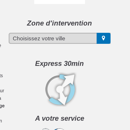
Zone d'intervention
e
Express 30min
ts
ur
a
age
A votre service
n