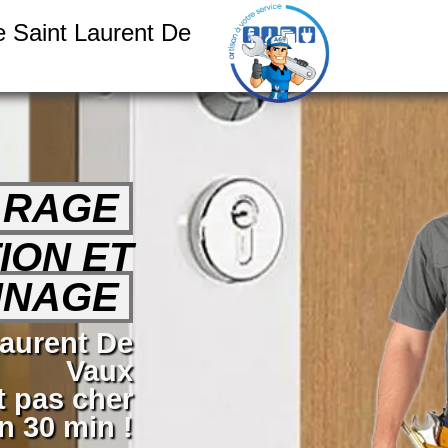
e Saint Laurent De
ARAGE
ION ET
NNAGE
Laurent De
Vaux
t pas cher
 30 min !