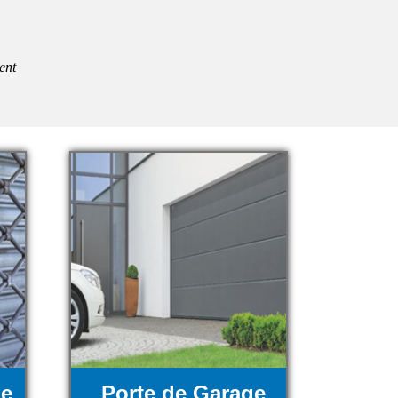
ent
ue
Porte de Garage