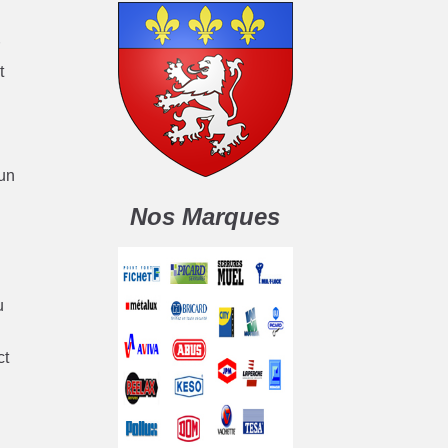
r
t
.
 un
Nos Marques
e
u
ct