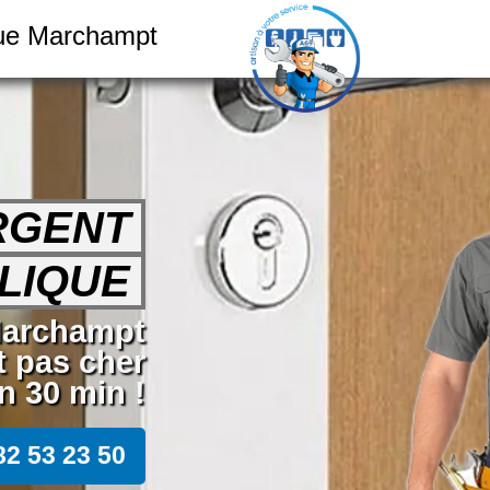
que Marchampt
RGENT
LIQUE
 Marchampt
t pas cher
 30 min !
82 53 23 50