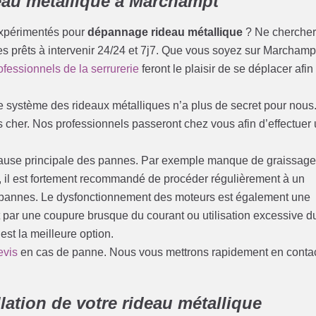
eau métallique à Marchampt
expérimentés pour
dépannage rideau métallique
? Ne cherche
es prêts à intervenir 24/24 et 7j7. Que vous soyez sur Marchamp
ofessionnels de la serrurerie
feront le plaisir de se déplacer afin
e système des rideaux métalliques n’a plus de secret pour nous
 cher. Nos professionnels passeront chez vous afin d’effectuer
a cause principale des pannes. Par exemple manque de graissag
si, il est fortement recommandé de procéder régulièrement à un
des pannes. Le dysfonctionnement des moteurs est également une
par une coupure brusque du courant ou utilisation excessive d
est la meilleure option.
evis
en cas de panne. Nous vous mettrons rapidement en conta
lation de votre rideau métallique