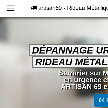
artisan69 - Rideau Métalli
DÉPANNAGE U
RIDEAU MÉTAL
Serrurier sur
en urgence e
ARTISAN 69 en
04 