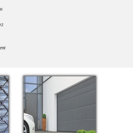
ue
ez
ent