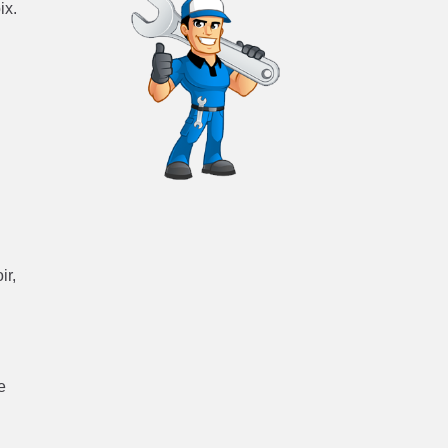
ix.
ir,
e