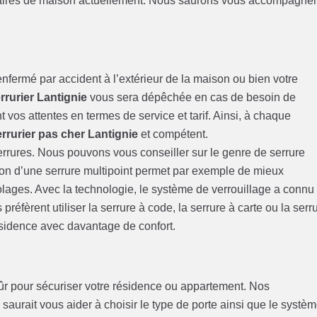
étaires de maison actuellement. Nous saurons vous accompagne
nfermé par accident à l’extérieur de la maison ou bien votre
rurier Lantignie
vous sera dépêchée en cas de besoin de
 vos attentes en termes de service et tarif. Ainsi, à chaque
errurier pas cher Lantignie
et compétent.
serrures. Nous pouvons vous conseiller sur le genre de serrure
tion d’une serrure multipoint permet par exemple de mieux
olages. Avec la technologie, le système de verrouillage a connu
éfèrent utiliser la serrure à code, la serrure à carte ou la serr
ésidence avec davantage de confort.
 sûr pour sécuriser votre résidence ou appartement. Nos
e
saurait vous aider à choisir le type de porte ainsi que le systè