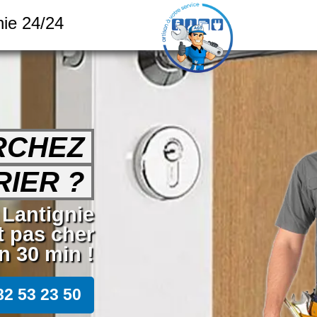
nie 24/24
RCHEZ
IER ?
 Lantignie
t pas cher
 30 min !
82 53 23 50