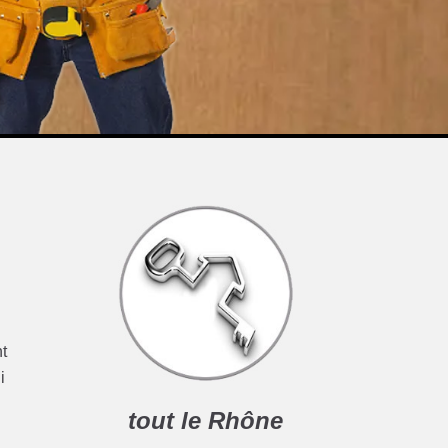
nt
i
tout le Rhône