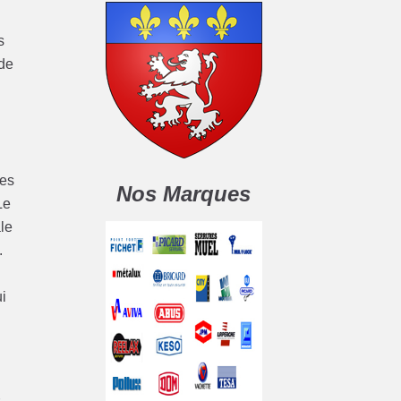
s
 de
les
Nos Marques
Le
le
.
i