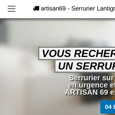
artisan69 - Serrurier Lantig
VOUS RECHE
UN SERRUR
Serrurier sur
en urgence e
ARTISAN 69 en
04 