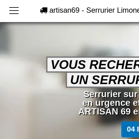
artisan69 - Serrurier Limon
VOUS RECHE
UN SERRUR
Serrurier su
en urgence e
ARTISAN 69 en
04 