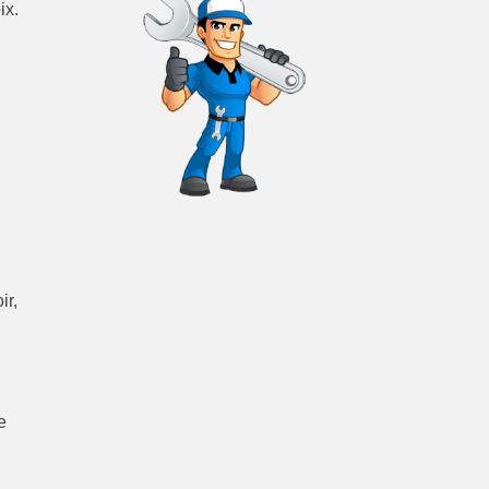
ix.
ir,
e