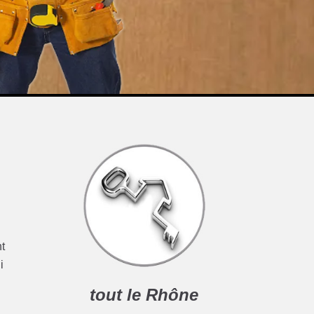
nt
i
tout le Rhône