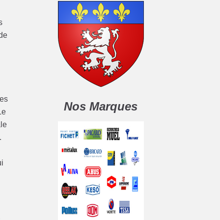
s
 de
les
Nos Marques
Le
le
.
i