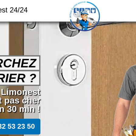
est 24/24
RCHEZ
IER ?
r Limonest
t pas cher
 30 min !
82 53 23 50