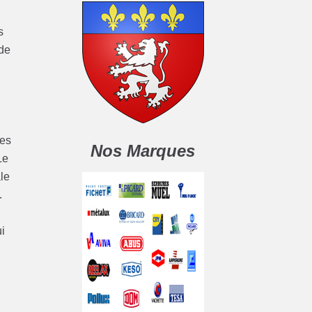
s
 de
les
Nos Marques
Le
le
.
i