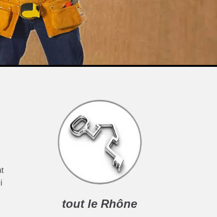
nt
i
tout le Rhône