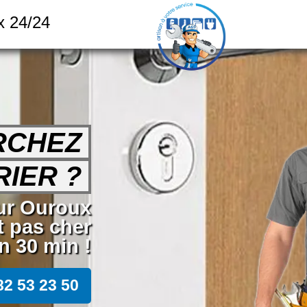
x 24/24
RCHEZ
IER ?
sur Ouroux
t pas cher
 30 min !
82 53 23 50