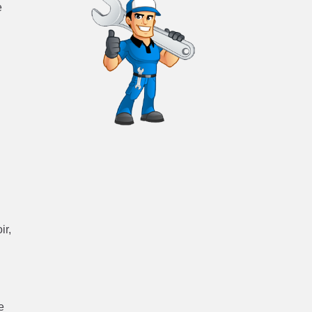
e
ir,
e