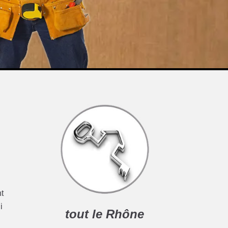
nt
i
tout le Rhône