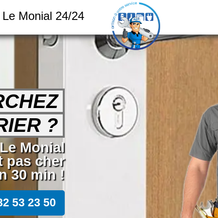
y Le Monial 24/24
RCHEZ
IER ?
 Le Monial
t pas cher
 30 min !
82 53 23 50