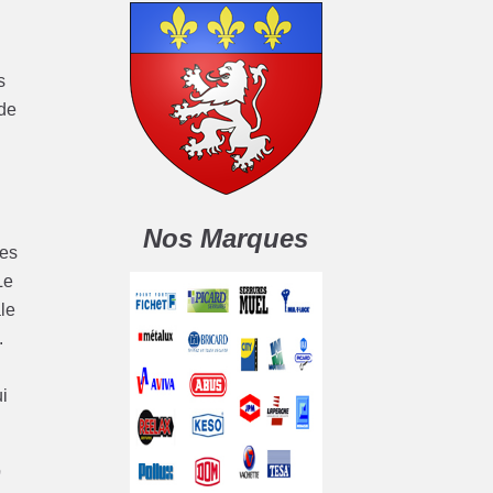
s
 de
Nos Marques
les
Le
le
.
i
9