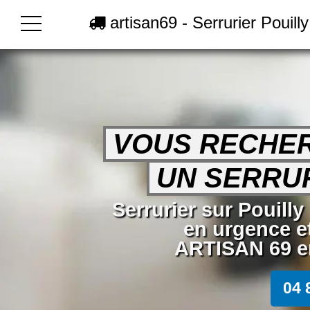
artisan69 - Serrurier Pouill
VOUS RECHE
UN SERRUR
Serrurier sur Pouilly
en urgence e
ARTISAN 69 en
04 