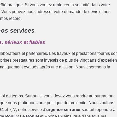
ôté pratique. Si vous voulez renforcer la sécurité dans votre
n. Vous pouvez nous adresser votre demande de devis et nos
emps record.
nos services
, sérieux et fiables
borateurs et partenaires. Les travaux et prestations fournis so
eprises prestataires sont investis de plus de vingt ans d’expérie
tématiquement évalués après une mission. Nous cherchons la
loi du temps. Surtout si vous devez vous rendre au bureau ou
 que nous pratiquons une politique de proximité. Nous voulons
24
et 7j/7, notre service d’
urgence serrurier
saurait répondre à
e Pouilly Le Monial
et Rhône 69 ainsi que dans tous les