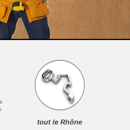
nt
i
tout le Rhône