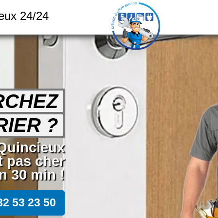
ieux 24/24
RCHEZ
IER ?
 Quincieux
t pas cher
 30 min !
82 53 23 50