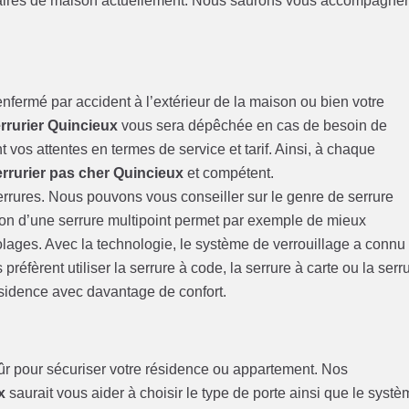
étaires de maison actuellement. Nous saurons vous accompagne
nfermé par accident à l’extérieur de la maison ou bien votre
rrurier Quincieux
vous sera dépêchée en cas de besoin de
 vos attentes en termes de service et tarif. Ainsi, à chaque
errurier pas cher Quincieux
et compétent.
serrures. Nous pouvons vous conseiller sur le genre de serrure
tion d’une serrure multipoint permet par exemple de mieux
olages. Avec la technologie, le système de verrouillage a connu
éfèrent utiliser la serrure à code, la serrure à carte ou la serr
ésidence avec davantage de confort.
 sûr pour sécuriser votre résidence ou appartement. Nos
x
saurait vous aider à choisir le type de porte ainsi que le syst