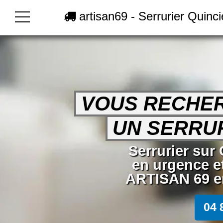
artisan69 - Serrurier Quinc
VOUS RECHE
UN SERRUR
Serrurier sur
en urgence e
ARTISAN 69 en
04 