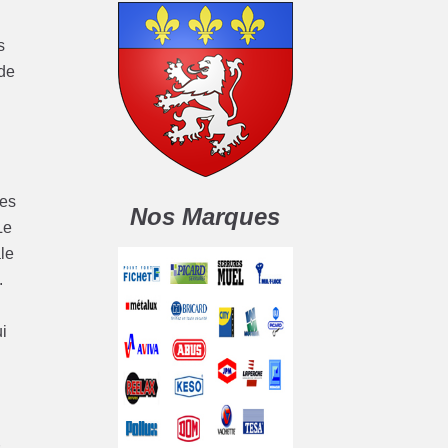
s
 de
les
Nos Marques
Le
le
.
i