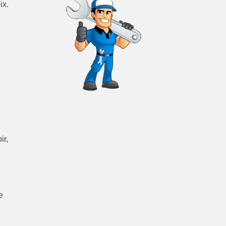
ix.
ir,
e