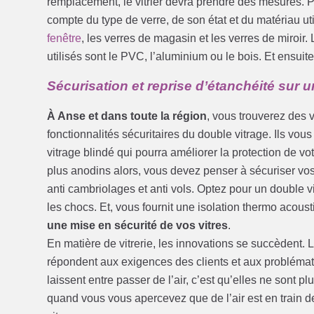
remplacement, le vitrier devra prendre des mesures. Po
compte du type de verre, de son état et du matériau u
fenêtre
, les verres de magasin et les verres de miroir. 
utilisés sont le PVC, l’aluminium ou le bois. Et ensuite, 
Sécurisation et reprise d’étanchéité sur 
À Anse et dans toute la région
, vous trouverez des v
fonctionnalités sécuritaires du double vitrage. Ils vou
vitrage blindé qui pourra améliorer la protection de v
plus anodins alors, vous devez penser à sécuriser vos 
anti cambriolages et anti vols. Optez pour un double vi
les chocs. Et, vous fournit une isolation thermo acoust
une mise en sécurité de vos vitres
.
En matière de vitrerie, les innovations se succèdent. 
répondent aux exigences des clients et aux problémat
laissent entre passer de l’air, c’est qu’elles ne sont 
quand vous vous apercevez que de l’air est en train 