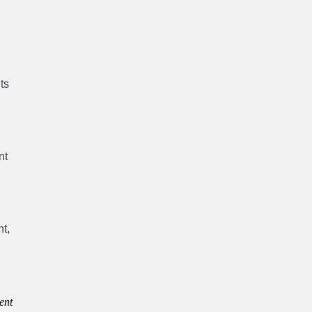
ts
nt
nt,
ent