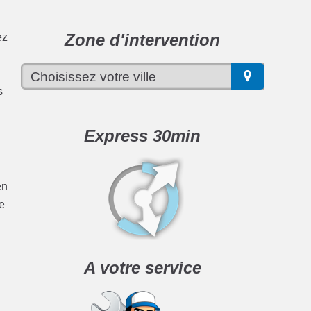
Zone d'intervention
ez
s
Express 30min
en
se
A votre service