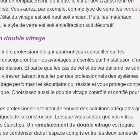
ur un remplacement identique, le vitrier devra aussi tenir en
tilisé. Vous aurez, par exemple, comme type de verre les
verres 
L’état du vitrage est soit neuf soit ancien. Puis, les matériaux
le style de verre est soit antieffraction soit décoratif.
un double vitrage
itriers professionnels qui pourront vous conseiller sur les
s renseigneront sur les avantages présentés par l’installation d’u
otre maison. Et parce que les cas de vol et de vandalisme ne son
vitres en faisant installer par des professionnels des systèmes
trage performant et sécuritaire qui résiste et vous protège contr
ique. Choisissez aussi le double vitrage contrôlé et certifié pour
Les professionnels tentent de trouver des solutions adéquates q
iques de la construction. Lorsque vous sentez que vos vitres
plus étanches. Un
remplacement du double vitrage
est requis
de se condenser dans l’espace compris entre les deux lames de