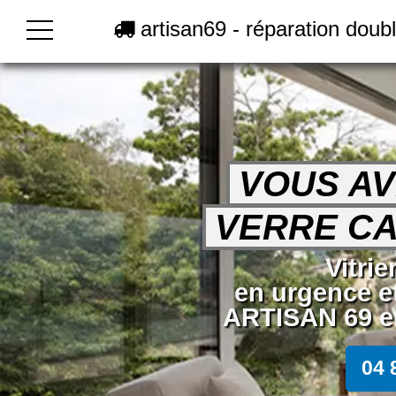
artisan69 - réparation doub
VOUS AV
VERRE CA
Vitri
en urgence e
ARTISAN 69 en
04 