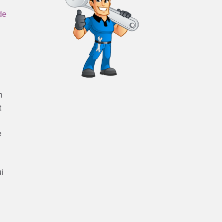
de
n
t
e
ui