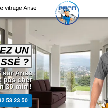
le vitrage Anse
EZ UN
SSÉ ?
er sur Anse
t pas cher
 30 min !
82 53 23 50