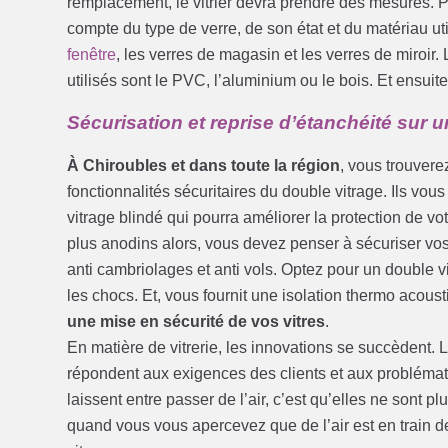
remplacement, le vitrier devra prendre des mesures. Po
compte du type de verre, de son état et du matériau u
fenêtre
, les verres de magasin et les verres de miroir. 
utilisés sont le PVC, l’aluminium ou le bois. Et ensuite, 
Sécurisation et reprise d’étanchéité sur 
À Chiroubles et dans toute la région
, vous trouvere
fonctionnalités sécuritaires du double vitrage. Ils vou
vitrage blindé qui pourra améliorer la protection de v
plus anodins alors, vous devez penser à sécuriser vos 
anti cambriolages et anti vols. Optez pour un double vi
les chocs. Et, vous fournit une isolation thermo acoust
une mise en sécurité de vos vitres
.
En matière de vitrerie, les innovations se succèdent. 
répondent aux exigences des clients et aux problémat
laissent entre passer de l’air, c’est qu’elles ne sont 
quand vous vous apercevez que de l’air est en train 