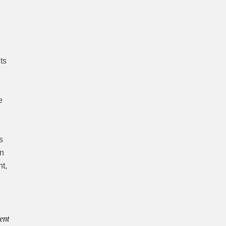
ts
e
s
un
nt,
ent