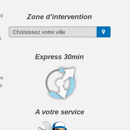
Zone d'intervention
ez
s
Express 30min
en
se
A votre service