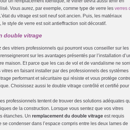
ur un remplacement identique, le vitrier devra aussi tenir en
tilisé. Vous aurez, par exemple, comme type de verre les
verres 
L’état du vitrage est soit neuf soit ancien. Puis, les matériaux
le style de verre est soit antieffraction soit décoratif.
un double vitrage
z des vitriers professionnels qui pourront vous conseiller sur les
s renseigneront sur les avantages présentés par l’installation d’u
otre maison. Et parce que les cas de vol et de vandalisme ne son
vitres en faisant installer par des professionnels des systèmes
trage performant et sécuritaire qui résiste et vous protège contr
ique. Choisissez aussi le double vitrage contrôlé et certifié pour
Les professionnels tentent de trouver des solutions adéquates q
iques de la construction. Lorsque vous sentez que vos vitres
plus étanches. Un
remplacement du double vitrage
est requis
de se condenser dans l’espace compris entre les deux lames de