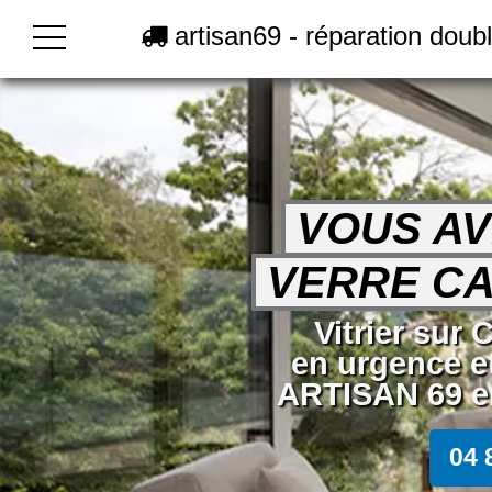
artisan69 - réparation doubl
VOUS AV
VERRE CA
Vitrier sur 
en urgence e
ARTISAN 69 en
04 