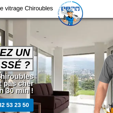
e vitrage Chiroubles
EZ UN
SSÉ ?
Chiroubles
t pas cher
 30 min !
82 53 23 50