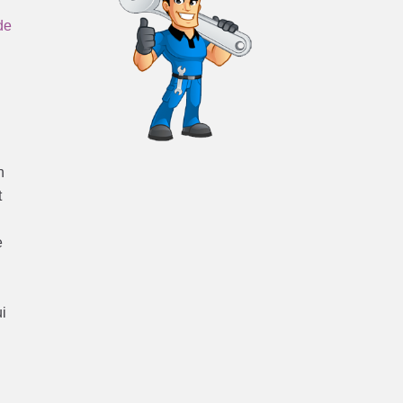
de
n
t
e
ui