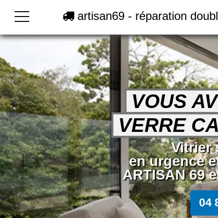
artisan69 - réparation doubl
VOUS AV
VERRE CA
Vitrier
en urgence e
ARTISAN 69 en
04 