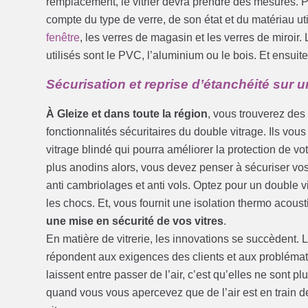
remplacement, le vitrier devra prendre des mesures. Po
compte du type de verre, de son état et du matériau u
fenêtre
, les verres de magasin et les verres de miroir. 
utilisés sont le PVC, l’aluminium ou le bois. Et ensuite, 
Sécurisation et reprise d’étanchéité sur 
À Gleize et dans toute la région
, vous trouverez des 
fonctionnalités sécuritaires du double vitrage. Ils vou
vitrage blindé qui pourra améliorer la protection de v
plus anodins alors, vous devez penser à sécuriser vos 
anti cambriolages et anti vols. Optez pour un double vi
les chocs. Et, vous fournit une isolation thermo acoust
une mise en sécurité de vos vitres
.
En matière de vitrerie, les innovations se succèdent. 
répondent aux exigences des clients et aux problémat
laissent entre passer de l’air, c’est qu’elles ne sont 
quand vous vous apercevez que de l’air est en train 