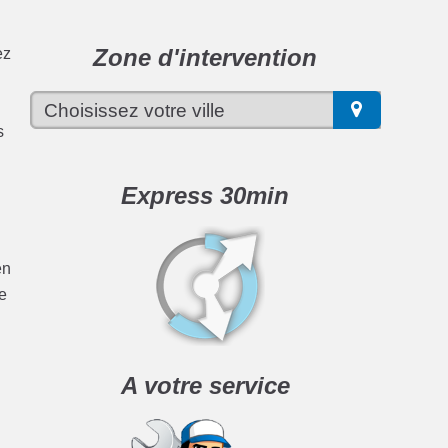
Zone d'intervention
ez
s
Express 30min
en
se
A votre service