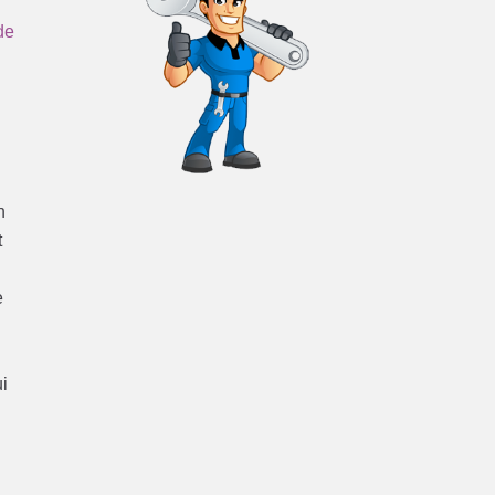
de
n
t
e
ui