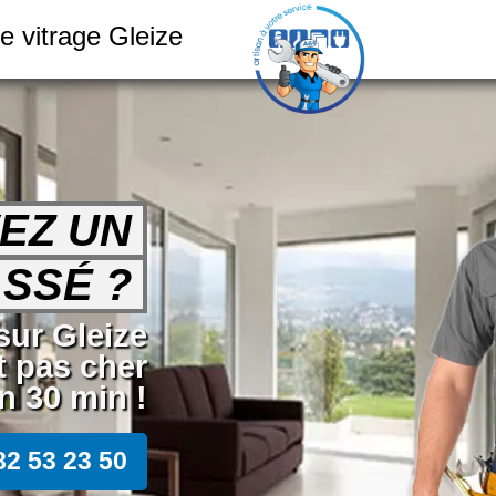
e vitrage Gleize
EZ UN
SSÉ ?
 sur Gleize
t pas cher
 30 min !
82 53 23 50