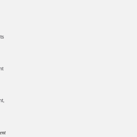
ts
nt
nt,
ent