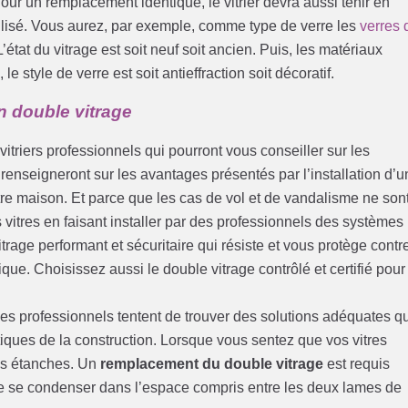
ur un remplacement identique, le vitrier devra aussi tenir en
tilisé. Vous aurez, par exemple, comme type de verre les
verres 
L’état du vitrage est soit neuf soit ancien. Puis, les matériaux
le style de verre est soit antieffraction soit décoratif.
un double vitrage
vitriers professionnels qui pourront vous conseiller sur les
s renseigneront sur les avantages présentés par l’installation d’u
otre maison. Et parce que les cas de vol et de vandalisme ne son
vitres en faisant installer par des professionnels des systèmes
trage performant et sécuritaire qui résiste et vous protège contr
ique. Choisissez aussi le double vitrage contrôlé et certifié pour
Les professionnels tentent de trouver des solutions adéquates q
iques de la construction. Lorsque vous sentez que vos vitres
plus étanches. Un
remplacement du double vitrage
est requis
de se condenser dans l’espace compris entre les deux lames de