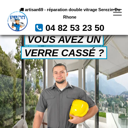
artisan69 - réparation double vitrage Serezin Du
Rhone
04 82 53 23 50
VOUS AVEZ UN
VERRE CASSÉ ?