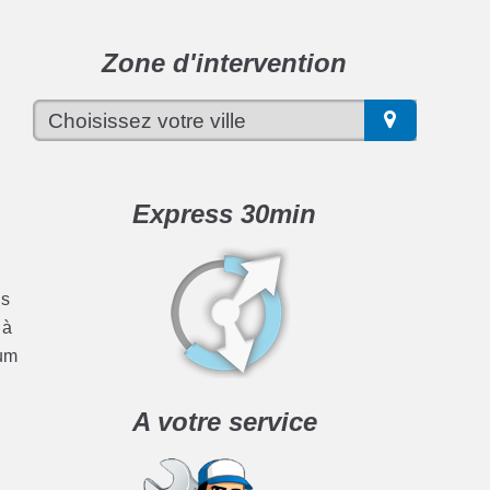
Zone d'intervention
n
Express 30min
us
 à
ium
A votre service