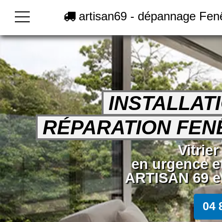
artisan69 - dépannage Fen
INSTALLAT
RÉPARATION FENÊ
Vitrie
en urgence e
ARTISAN 69 en
04 