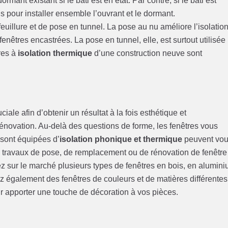
rmant existant si le bâti est en état. Par contre, si le bâti est
 pour installer ensemble l’ouvrant et le dormant.
euillure et de pose en tunnel. La pose au nu améliore l’isolatio
fenêtres encastrées. La pose en tunnel, elle, est surtout utilisée
res à
isolation thermique
d’une construction neuve sont
ale afin d’obtenir un résultat à la fois esthétique et
énovation. Au-delà des questions de forme, les fenêtres vous
 sont équipées d’
isolation phonique et thermique
peuvent vo
 travaux de pose, de remplacement ou de rénovation de fenêtre
z sur le marché plusieurs types de fenêtres en bois, en alumin
z également des fenêtres de couleurs et de matières différentes
r apporter une touche de décoration à vos pièces.