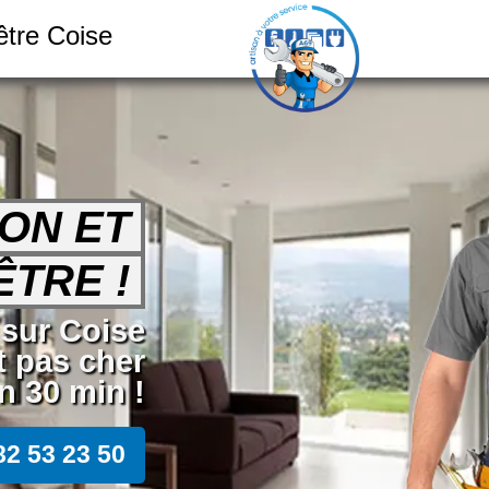
être Coise
ION ET
TRE !
r sur Coise
t pas cher
 30 min !
82 53 23 50