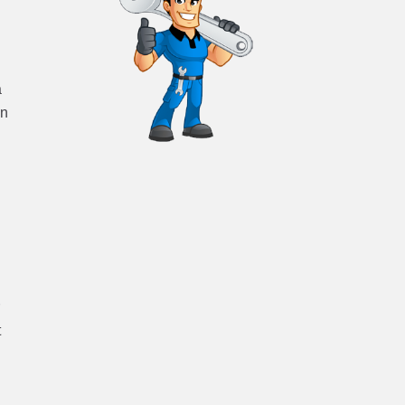
a
on
r
t