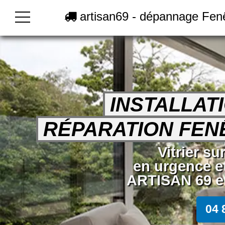
artisan69 - dépannage Fenê
INSTALLAT
RÉPARATION FENÊ
Vitrier su
en urgence e
ARTISAN 69 en
04 