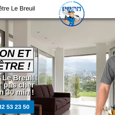
tre Le Breuil
ION ET
TRE !
r Le Breuil
t pas cher
 30 min !
82 53 23 50