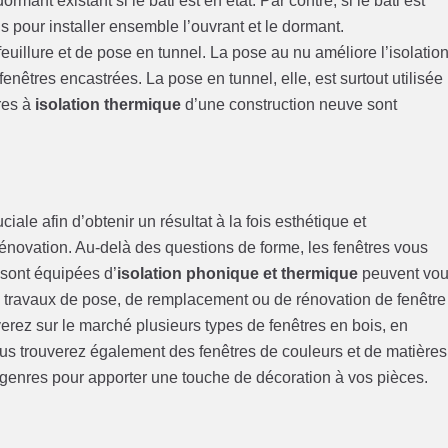
rmant existant si le bâti est en état. Par contre, si le bâti est
 pour installer ensemble l’ouvrant et le dormant.
euillure et de pose en tunnel. La pose au nu améliore l’isolatio
fenêtres encastrées. La pose en tunnel, elle, est surtout utilisée
res à
isolation thermique
d’une construction neuve sont
ale afin d’obtenir un résultat à la fois esthétique et
énovation. Au-delà des questions de forme, les fenêtres vous
 sont équipées d’
isolation phonique et thermique
peuvent vo
 travaux de pose, de remplacement ou de rénovation de fenêtre
erez sur le marché plusieurs types de fenêtres en bois, en
us trouverez également des fenêtres de couleurs et de matières
i genres pour apporter une touche de décoration à vos pièces.