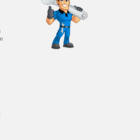
a
on
r
t