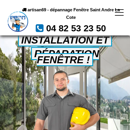
artisan69 - dépannage Fenêtre Saint Andre La
Cote
04 82 53 23 50
INSTALLATION ET
RÉPARATION
FENÊTRE !