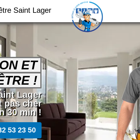
tre Saint Lager
ION ET
TRE !
Saint Lager
t pas cher
 30 min !
82 53 23 50