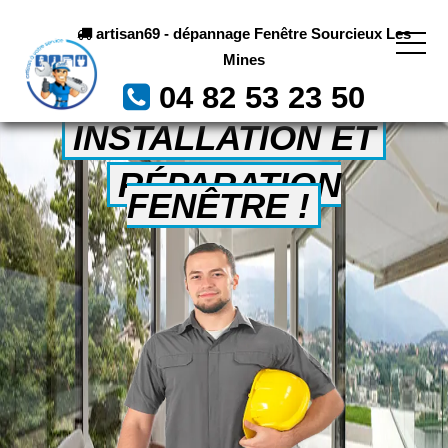
artisan69 - dépannage Fenêtre Sourcieux Les
Mines
04 82 53 23 50
INSTALLATION ET
RÉPARATION
FENÊTRE !